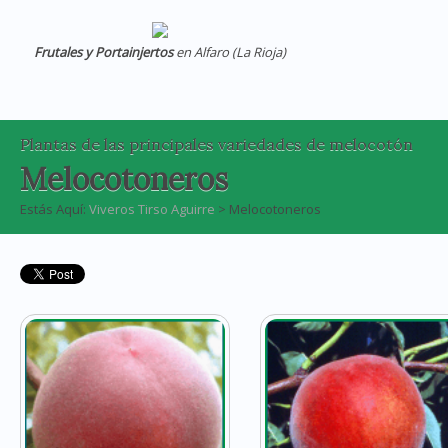
Frutales y Portainjertos
en Alfaro (La Rioja)
Plantas de las principales variedades de melocotón
Melocotoneros
Estás Aquí:
Viveros Tirso Aguirre
> Melocotoneros